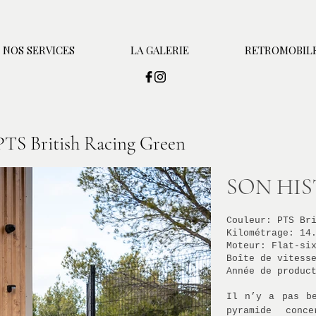
NOS SERVICES
LA GALERIE
RETROMOBILE
TS British Racing Green
SON HIS
Couleur: PTS Br
Kilométrage: 14
Moteur: Flat-si
Boîte de vitess
Année de produc
Il n’y a pas b
pyramide conc