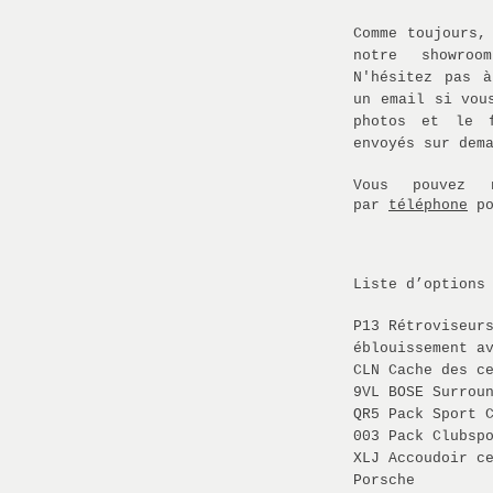
Comme toujours,
notre showroo
N'hésitez pas 
un email si vou
photos et le f
envoyés sur dem
Vous pouvez
par
téléphone
po
Liste d’options
P13 Rétroviseur
éblouissement a
CLN Cache des c
9VL BOSE Surrou
QR5 Pack Sport 
003 Pack Clubsp
XLJ Accoudoir c
Porsche