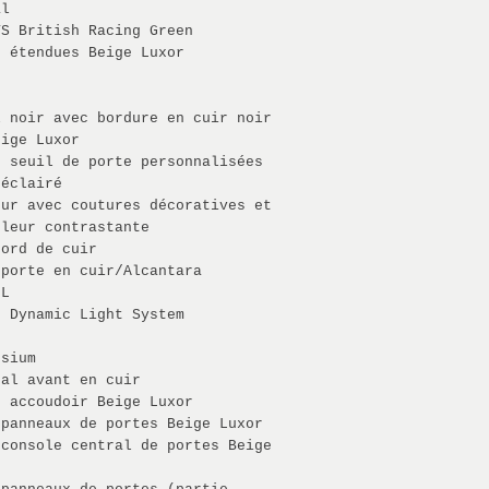
al
TS British Racing Green
s étendues Beige Luxor
l noir avec bordure en cuir noir
eige Luxor
e seuil de porte personnalisées
oéclairé
eur avec coutures décoratives et
uleur contrastante
bord de cuir
 porte en cuir/Alcantara
0L
e Dynamic Light System
esium
ral avant en cuir
s accoudoir Beige Luxor
 panneaux de portes Beige Luxor
 console central de portes Beige