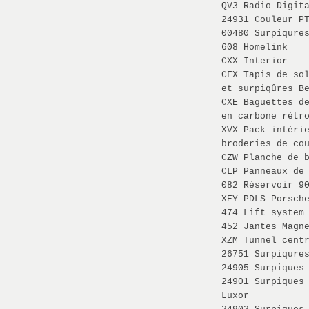
QV3 Radio Digit
24931 Couleur P
00480 Surpiqure
608 Homelink
CXX Interior
CFX Tapis de so
et surpiqûres B
CXE Baguettes d
en carbone rétr
XVX Pack intéri
broderies de co
CZW Planche de 
CLP Panneaux de
082 Réservoir 9
XEY PDLS Porsch
474 Lift system
452 Jantes Magn
XZM Tunnel cent
26751 Surpiqure
24905 Surpiques
24901 Surpiques
Luxor