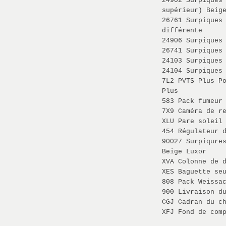
24902 Surpiques
supérieur) Beig
26761 Surpiques
différente
24906 Surpiques
26741 Surpiques
24103 Surpiques
24104 Surpiques
7L2 PVTS Plus P
Plus
583 Pack fumeur
7X9 Caméra de r
XLU Pare soleil
454 Régulateur 
90027 Surpiqure
Beige Luxor
XVA Colonne de 
XES Baguette se
808 Pack Weissa
900 Livraison d
CGJ Cadran du c
XFJ Fond de com