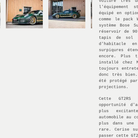
voiture très u
l'équipement s
équipé en optio
comme le pack 
système Bose S
réservoir de 9
tapis de sol 
d'habitacle e
surpiqures éte
encore. Plus 
installé chez 
toujours entret
donc très bien
été protégé pa
projections.
Cette GT2RS 
opportunité d'
plus excitant
automobile au c
plus dans une 
rare. Cerise s
passer cette GT