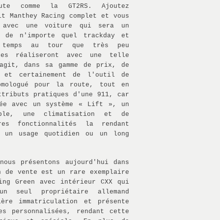
oute comme la GT2RS. Ajoutez
it Manthey Racing complet et vous
 avec une voiture qui sera un
t de n'importe quel trackday et
 temps au tour que très peu
res réaliseront avec une telle
'agit, dans sa gamme de prix, de
 et certainement de l'outil de
omologué pour la route, tout en
ttributs pratiques d'une 911, car
sée avec un système « Lift », un
able, une climatisation et de
res fonctionnalités la rendant
r un usage quotidien ou un long
nous présentons aujourd'hui dans
n de vente est un rare exemplaire
ing Green avec intérieur CXX qui
un seul propriétaire allemand
ière immatriculation et présente
es personnalisées, rendant cette