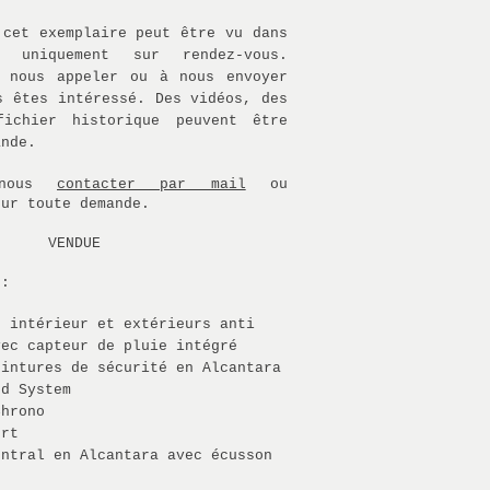
 cet exemplaire peut être vu dans
m uniquement sur rendez-vous.
à nous appeler ou à nous envoyer
s êtes intéressé. Des vidéos, des
ichier historique peuvent être
ande.
 nous
contacter par mail
ou
ur toute demande.
VENDUE
 :
s intérieur et extérieurs anti
vec capteur de pluie intégré
eintures de sécurité en Alcantara
nd System
Chrono
ort
entral en Alcantara avec écusson