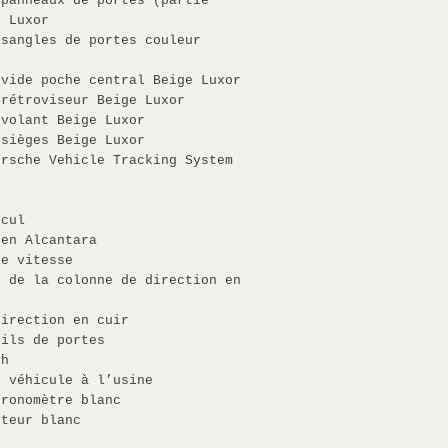
 panneaux de portes (partie
e Luxor
 sangles de portes couleur
 vide poche central Beige Luxor
 rétroviseur Beige Luxor
 volant Beige Luxor
 sièges Beige Luxor
orsche Vehicle Tracking System
ecul
 en Alcantara
de vitesse
s de la colonne de direction en
direction en cuir
uils de portes
ch
u véhicule à l’usine
hronomètre blanc
pteur blanc