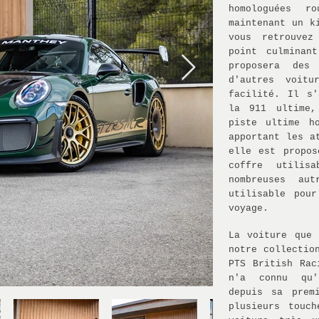
homologuées r
maintenant un k
vous retrouvez
point culminan
proposera des
d'autres voitu
facilité. Il s
la 911 ultime,
piste ultime h
apportant les a
elle est propo
coffre utilis
nombreuses aut
utilisable pou
voyage.
La voiture que 
notre collectio
PTS British Rac
n'a connu qu'
depuis sa prem
plusieurs touch