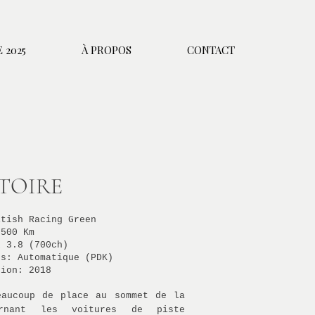
 2025
À PROPOS
CONTACT
TOIRE
itish Racing Green
.500 Km
x
3.8
(700ch)
es: Automatique (PDK)
tion: 2018
eaucoup de place au sommet de la
ernant les voitures de piste