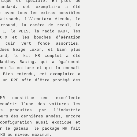
nique et spéciale. En plus de
tandard, cet exemplaire a été
n avec tous les extras possibles
Weissach, l'Alcantara étendu, le
urround, la caméra de recul, le
0 L, le PDLS, la radio DAB+, les
CFX et les bouches d'aération
n cuir vert foncé assorties,
ndues Beige Luxor, et bien plus
tard, le kit MR complet a été
Manthey Racing, qui a également
enu la voiture et qui la connaît
. Bien entendu, cet exemplaire a
r un PPF afin d’être protégé des
MR constitue une excellente
acquérir l'une des voitures les
es produites par l'industrie
ours des dernières années, encore
configuration aussi exotique et
ur le gâteau, le package MR fait
2RS au niveau maximum.