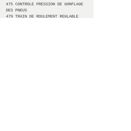
475 CONTROLE PRESSION DE GONFLAGE
DES PNEUS
479 TRAIN DE ROULEMENT REGLABLE
47V SPEED- + LOADINDEX 100Y XL+106Y
XL
4P9 STEUERCODE VERTRIEB
500 RETROVISEUR EXTERIEUR A
RABATTEMENT ELECTRIQUE
502 MISES A JOUR CARTES NAVIG.
GRATUITES PENDANT 3 ANS
518 INTERFACE DE COMMUNICATION
UNIVERSELLE (UCI)
527 COMAND DVD APS AVEC NAVIGATION
551 BASE ALARME ANTIVOL ET ANTI-
EFFRACTION (EDW)
581 CLIMATISEUR AUTOMATIQUE
600 LAVE-PHARES
600A TISSU / SIMILI CUIR /
MICROFIBRES
611A TISSU/ SIMILI CUIR/ MICROFIBRE
- NOIR/ ANTHRACITE