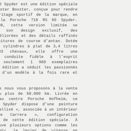
0 Spyder est une édition spéciale
ster Boxster, conçue pour rendre
ritage sportif de la marque, en
 la Porsche 718 RS 60 Spyder.
08, cette version limitée se
r son design exclusif, des
éliorées et des détails raffinés
oitures de course d’antan. Dotée
x cylindres à plat de 3,4 litres
303 chevaux, elle offre une
e conduite fidèle à l'esprit
 seulement 1 960 exemplaires
 édition a séduit les passionnés
 d'un modèle à la fois rare et
e nous vous proposons à la vente
u plus de 68.000 km. Livrée en
au centre Porsche Hofheim, ce
 Spyder dispose d’une peinture
allisé », associée à un intérieur
e Carrera », configuration
e de cette édition spéciale. À
uve plusieurs options comme les
ants, le levier de vitesse en