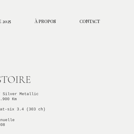
 2025
À PROPOS
CONTACT
STOIRE
T Silver Metallic
.900 Km
at-six 3.4 (303 ch)
anuelle
008