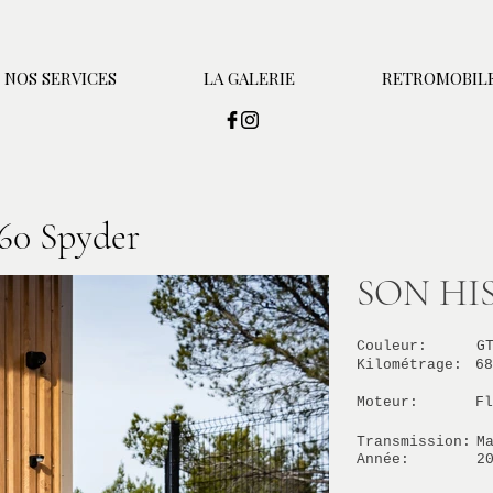
NOS SERVICES
LA GALERIE
RETROMOBILE
 60 Spyder
SON HI
Couleur:
G
Kilométrage:
68
Moteur:
Fl
Transmission:
M
Année:
2