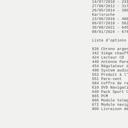
14/07/2010 - 24
27/06/2012 - 31
26/05/2014 - 39
Karlsruche
23/06/2016 - 48
06/07/2018 - 56
30/08/2021 - 64
08/01/2024 - 67
Liste d’options
026 Chrono arge
342 Siège chauf
424 Lecteur CD
440 Antenne Par
454 Régulateur 
490 System audi
552 Produit à l
551 Pare-vent
584 Coffre de r
610 DVD Navigat
640 Pack Sport 
665 PCM
666 Module tele
672 Module navi
900 Livraison d