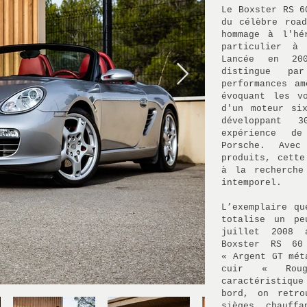
Le Boxster RS 6
du célèbre road
hommage à l'hé
particulier à
Lancée en 20
distingue pa
performances am
évoquant les v
d'un moteur si
développant 
expérience d
Porsche. Avec
produits, cette
à la recherche
intemporel.
L’exemplaire qu
totalise un pe
juillet 2008 
Boxster RS 60
« Argent GT mét
cuir « Roug
caractéristiqu
bord, on retro
sièges chauff