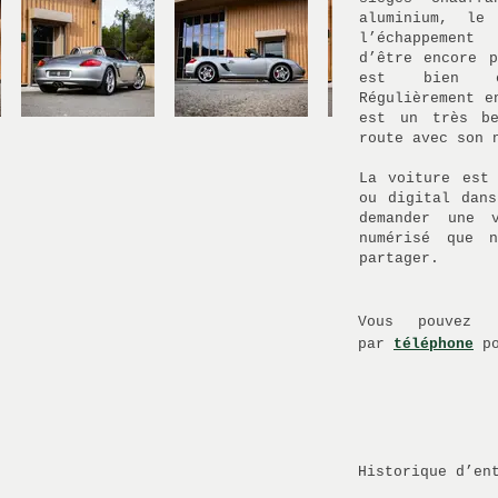
aluminium, le
l’échappement
d’être encore p
est bien en
Régulièrement e
est un très be
route avec son 
La voiture est 
ou digital dans
demander une 
numérisé que 
partager.
Vous pouvez
par
téléphone
po
Historique d’en