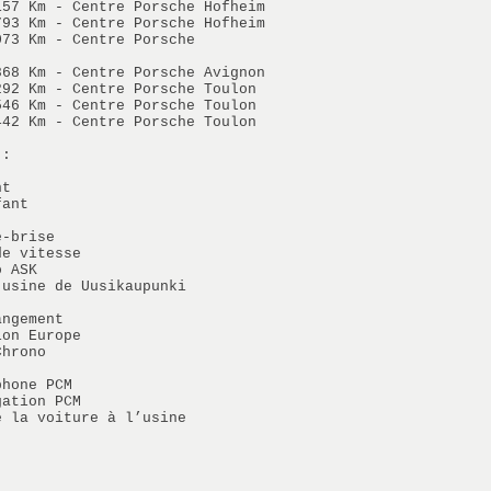
157 Km - Centre Porsche Hofheim
793 Km - Centre Porsche Hofheim
073 Km - Centre Porsche
868 Km - Centre Porsche Avignon
292 Km - Centre Porsche Toulon
546 Km - Centre Porsche Toulon
442 Km - Centre Porsche Toulon
 :
nt
fant
e-brise
de vitesse
o ASK
’usine de Uusikaupunki
angement
ion Europe
Chrono
phone PCM
gation PCM
e la voiture à l’usine